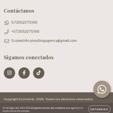
Contáctanos
573052275166
+573052275166
Ecometrikconsultingagency@gmail.com
Sigamos conectados
Copyright Ecometrik - 2026. Todos los derechos reservados.
Al navegar por este sitio
aceptas el uso de cookies
para agilizar tu
ENTENDIDO
experiencia de compra.