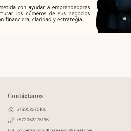
Contáctanos
573052275166
+573052275166
Ecometrikconsultingagency@gmail.com